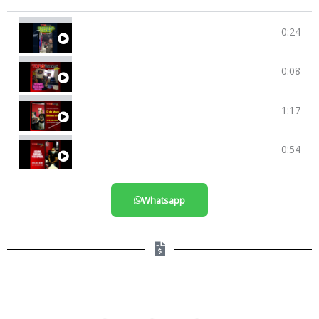
0:24
Toro Taxes SI Cumple!!!
0:08
Seguimos Entregando Cheques
1:17
Aprovecha Los Beneficios De Hacer Los Taxes 🎯
0:54
Clientes Satisfechos
Whatsapp