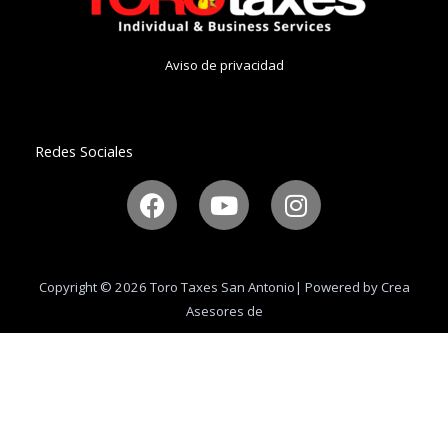
Aviso de privacidad
Redes Sociales
F
Y
I
a
o
n
c
u
s
e
t
t
b
u
a
Copyright © 2026 Toro Taxes San Antonio| Powered by Crea
o
b
g
Asesores de
o
e
r
k
a
m